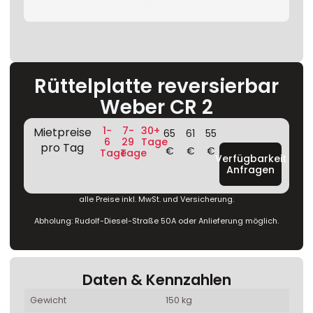
Rüttelplatte reversierbar
Weber CR 2
1-
7-
30+
Mietpreise
65
61
55
6
29
Tage
pro Tag
€
€
€
Tage
Tage
Verfügbarkeit
Anfragen
alle Preise inkl. MwSt. und Versicherung.
Abholung: Rudolf-Diesel-Straße 50A oder Anlieferung möglich.
Daten & Kennzahlen
Gewicht
150 kg